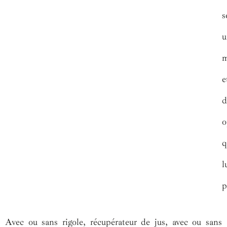
s
u
m
e
d
o
q
l
p
Avec ou sans rigole, récupérateur de jus, avec ou sans